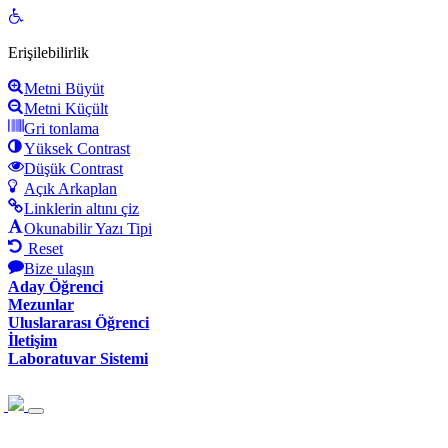
Open
toolbar
Erişilebilirlik
Metni Büyüt
Metni Küçült
Gri tonlama
Yüksek Contrast
Düşük Contrast
Açık Arkaplan
Linklerin altını çiz
Okunabilir Yazı Tipi
Reset
Bize ulaşın
Aday Öğrenci
Mezunlar
Uluslararası Öğrenci
İletişim
Laboratuvar Sistemi