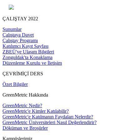
ÇALIŞTAY 2022
Sunumlar
Çalıştaya Davet
Çalıştay Programı
Katılımcı Kayıt Sayfası
ZBEÜ'ye Ulaşım Bilgileri
Zonguldak'ta Konaklama
Düzenleme Kurulu ve İletişim
ÇEVRİMİÇİ DERS
Özet Bilgiler
GreenMetric Hakkında
GreenMetric Nedir?
GreenMetric'e Kimler Katılabilir?
GreenMetric'e Katılmanın Faydaları Nelerdir?
GreenMetric Üniversiteleri Nasıl Değerlendirir?
Döküman ve Broşürler
Kampüslerimiz