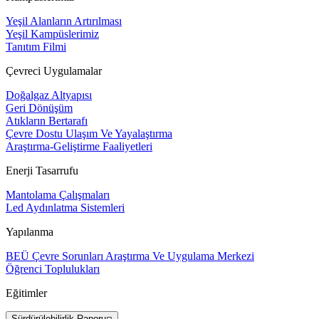
Yeşil Alanların Artırılması
Yeşil Kampüslerimiz
Tanıtım Filmi
Çevreci Uygulamalar
Doğalgaz Altyapısı
Geri Dönüşüm
Atıkların Bertarafı
Çevre Dostu Ulaşım Ve Yayalaştırma
Araştırma-Geliştirme Faaliyetleri
Enerji Tasarrufu
Mantolama Çalışmaları
Led Aydınlatma Sistemleri
Yapılanma
BEÜ Çevre Sorunları Araştırma Ve Uygulama Merkezi
Öğrenci Toplulukları
Eğitimler
Sürdürülebilirlik Raporu