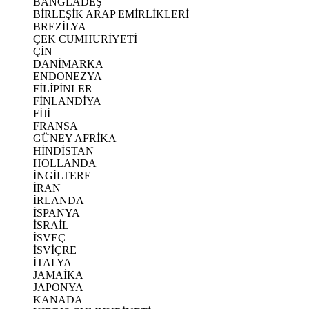
BANGLADEŞ
BİRLEŞİK ARAP EMİRLİKLERİ
BREZİLYA
ÇEK CUMHURİYETİ
ÇİN
DANİMARKA
ENDONEZYA
FİLİPİNLER
FİNLANDİYA
FİJİ
FRANSA
GÜNEY AFRİKA
HİNDİSTAN
HOLLANDA
İNGİLTERE
İRAN
İRLANDA
İSPANYA
İSRAİL
İSVEÇ
İSVİÇRE
İTALYA
JAMAİKA
JAPONYA
KANADA