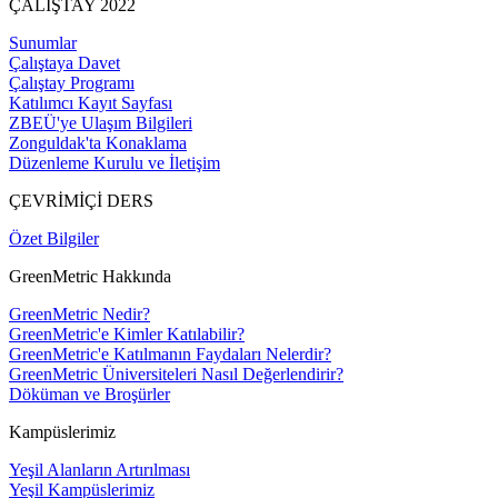
ÇALIŞTAY 2022
Sunumlar
Çalıştaya Davet
Çalıştay Programı
Katılımcı Kayıt Sayfası
ZBEÜ'ye Ulaşım Bilgileri
Zonguldak'ta Konaklama
Düzenleme Kurulu ve İletişim
ÇEVRİMİÇİ DERS
Özet Bilgiler
GreenMetric Hakkında
GreenMetric Nedir?
GreenMetric'e Kimler Katılabilir?
GreenMetric'e Katılmanın Faydaları Nelerdir?
GreenMetric Üniversiteleri Nasıl Değerlendirir?
Döküman ve Broşürler
Kampüslerimiz
Yeşil Alanların Artırılması
Yeşil Kampüslerimiz