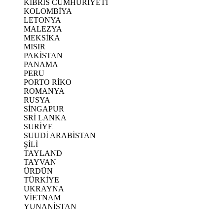
KIBRIS CUMHURİYETİ
KOLOMBİYA
LETONYA
MALEZYA
MEKSİKA
MISIR
PAKİSTAN
PANAMA
PERU
PORTO RİKO
ROMANYA
RUSYA
SİNGAPUR
SRİ LANKA
SURİYE
SUUDİ ARABİSTAN
ŞİLİ
TAYLAND
TAYVAN
ÜRDÜN
TÜRKİYE
UKRAYNA
VİETNAM
YUNANİSTAN