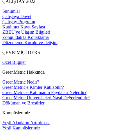
ÇALIŞTAY 2022
Sunumlar
Çalıştaya Davet
Çalıştay Programı
Katılımcı Kayıt Sayfası
ZBEÜ'ye Ulaşım Bilgileri
Zonguldak'ta Konaklama
Düzenleme Kurulu ve İletişim
ÇEVRİMİÇİ DERS
Özet Bilgiler
GreenMetric Hakkında
GreenMetric Nedir?
GreenMetric'e Kimler Katılabilir?
GreenMetric'e Katılmanın Faydaları Nelerdir?
GreenMetric Üniversiteleri Nasıl Değerlendirir?
Döküman ve Broşürler
Kampüslerimiz
Yeşil Alanların Artırılması
Yeşil Kampüslerimiz