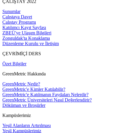
ÇALIŞTAY 2022
Sunumlar
Çalıştaya Davet
Çalıştay Programı
Katılımcı Kayıt Sayfası
ZBEÜ'ye Ulaşım Bilgileri
Zonguldak'ta Konaklama
Düzenleme Kurulu ve İletişim
ÇEVRİMİÇİ DERS
Özet Bilgiler
GreenMetric Hakkında
GreenMetric Nedir?
GreenMetric'e Kimler Katılabilir?
GreenMetric'e Katılmanın Faydaları Nelerdir?
GreenMetric Üniversiteleri Nasıl Değerlendirir?
Döküman ve Broşürler
Kampüslerimiz
Yeşil Alanların Artırılması
Yeşil Kampüslerimiz