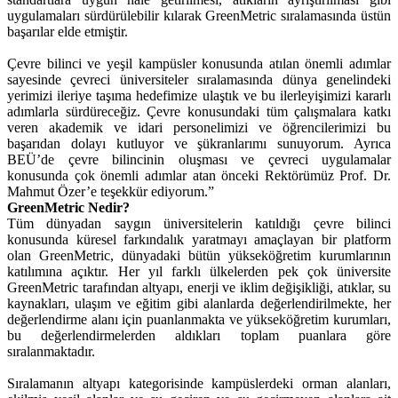
uygulamaları sürdürülebilir kılarak GreenMetric sıralamasında üstün
başarılar elde etmiştir.
Çevre bilinci ve yeşil kampüsler konusunda atılan önemli adımlar
sayesinde çevreci üniversiteler sıralamasında dünya genelindeki
yerimizi ileriye taşıma hedefimize ulaştık ve bu ilerleyişimizi kararlı
adımlarla sürdüreceğiz. Çevre konusundaki tüm çalışmalara katkı
veren akademik ve idari personelimizi ve öğrencilerimizi bu
başarıdan dolayı kutluyor ve şükranlarımı sunuyorum. Ayrıca
BEÜ’de çevre bilincinin oluşması ve çevreci uygulamalar
konusunda çok önemli adımlar atan önceki Rektörümüz Prof. Dr.
Mahmut Özer’e teşekkür ediyorum.”
GreenMetric Nedir?
Tüm dünyadan saygın üniversitelerin katıldığı çevre bilinci
konusunda küresel farkındalık yaratmayı amaçlayan bir platform
olan GreenMetric, dünyadaki bütün yükseköğretim kurumlarının
katılımına açıktır. Her yıl farklı ülkelerden pek çok üniversite
GreenMetric tarafından altyapı, enerji ve iklim değişikliği, atıklar, su
kaynakları, ulaşım ve eğitim gibi alanlarda değerlendirilmekte, her
değerlendirme alanı için puanlanmakta ve yükseköğretim kurumları,
bu değerlendirmelerden aldıkları toplam puanlara göre
sıralanmaktadır.
Sıralamanın altyapı kategorisinde kampüslerdeki orman alanları,