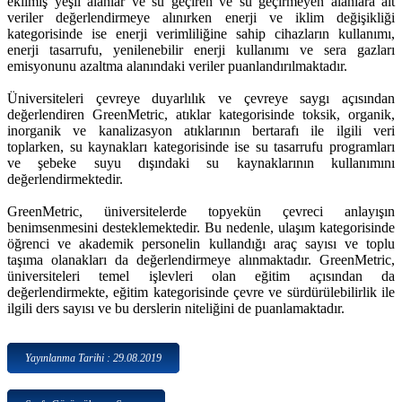
ekilmiş yeşil alanlar ve su geçiren ve su geçirmeyen alanlara ait
veriler değerlendirmeye alınırken enerji ve iklim değişikliği
kategorisinde ise enerji verimliliğine sahip cihazların kullanımı,
enerji tasarrufu, yenilenebilir enerji kullanımı ve sera gazları
emisyonunu azaltma alanındaki veriler puanlandırılmaktadır.
Üniversiteleri çevreye duyarlılık ve çevreye saygı açısından
değerlendiren GreenMetric, atıklar kategorisinde toksik, organik,
inorganik ve kanalizasyon atıklarının bertarafı ile ilgili veri
toplarken, su kaynakları kategorisinde ise su tasarrufu programları
ve şebeke suyu dışındaki su kaynaklarının kullanımını
değerlendirmektedir.
GreenMetric, üniversitelerde topyekün çevreci anlayışın
benimsenmesini desteklemektedir. Bu nedenle, ulaşım kategorisinde
öğrenci ve akademik personelin kullandığı araç sayısı ve toplu
taşıma olanakları da değerlendirmeye alınmaktadır. GreenMetric,
üniversiteleri temel işlevleri olan eğitim açısından da
değerlendirmekte, eğitim kategorisinde çevre ve sürdürülebilirlik ile
ilgili ders sayısı ve bu derslerin niteliğini de puanlamaktadır.
Yayınlanma Tarihi : 29.08.2019