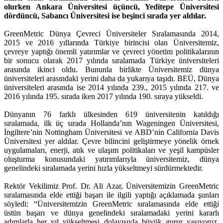
olurken Ankara Üniversitesi üçüncü, Yeditepe Üniversitesi
dördüncü, Sabancı Üniversitesi ise beşinci sırada yer aldılar.
GreenMetric Dünya Çevreci Üniversiteler Sıralamasında 2014,
2015 ve 2016 yıllarında Türkiye birincisi olan Üniversitemiz,
çevreye yaptığı önemli yatırımlar ve çevreci yönetim politikalarının
bir sonucu olarak 2017 yılında sıralamada Türkiye üniversiteleri
arasında ikinci oldu. Bununla birlikte Üniversitemiz dünya
üniversiteleri arasındaki yerini daha da yukarıya taşıdı. BEÜ, Dünya
üniversiteleri arasında ise 2014 yılında 239., 2015 yılında 217. ve
2016 yılında 195. sırada iken 2017 yılında 190. sıraya yükseldi.
Dünyanın 76 farklı ülkesinden 619 üniversitenin katıldığı
sıralamada, ilk üç sırada Hollanda’nın Wageningen Üniversitesi,
İngiltere’nin Nottingham Üniversitesi ve ABD’nin California Davis
Üniversitesi yer aldılar. Çevre bilincini geliştirmeye yönelik örnek
uygulamaları, enerji, atık ve ulaşım politikaları ve yeşil kampüsler
oluşturma konusundaki yatırımlarıyla üniversitemiz, dünya
genelindeki sıralamada yerini hızla yükseltmeyi sürdürmektedir.
Rektör Vekilimiz Prof. Dr. Ali Azar, Üniversitemizin GreenMetric
sıralamasında elde ettiği başarı ile ilgili yaptığı açıklamada şunları
söyledi: “Üniversitemizin GreenMetric sıralamasında elde ettiği
üstün başarı ve dünya genelindeki sıralamadaki yerini kararlı
adımlarla her yıl yükseltmesi dolayısıyla büyük gurur yaşıyoruz.