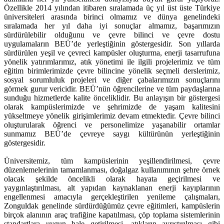
Özellikle 2014 yılından itibaren sıralamada üç yıl üst üste Türkiye
üniversiteleri arasında birinci olmamız ve dünya genelindeki
sıralamada her yıl daha iyi sonuçlar almamız, başarımızın
sürdürülebilir olduğunu ve çevre bilinci ve çevre dostu
uygulamaların BEÜ’de yerleştiğinin göstergesidir. Son yıllarda
sürdürülen yeşil ve çevreci kampüsler oluşturma, enerji tasarrufuna
yönelik yatırımlarımız, atık yönetimi ile ilgili projelerimiz ve tüm
eğitim birimlerimizde çevre bilincine yönelik seçmeli derslerimiz,
sosyal sorumluluk projeleri ve diğer çabalarımızın sonuçlarını
görmek gurur vericidir. BEÜ’nün öğrencilerine ve tüm paydaşlarına
sunduğu hizmetlerde kalite önceliklidir. Bu anlayışın bir göstergesi
olarak kampüslerimizde ve şehrimizde de yaşam kalitesini
yükseltmeye yönelik girişimlerimiz devam etmektedir. Çevre bilinci
oluşturularak öğrenci ve personelimize yaşanabilir ortamlar
sunmamız BEÜ’de çevreye saygı kültürünün yerleştiğinin
göstergesidir.
Üniversitemiz, tüm kampüslerinin yeşillendirilmesi, çevre
düzenlemelerinin tamamlanması, doğalgaz kullanımının şehre örnek
olacak şekilde öncelikli olarak hayata geçirilmesi ve
yaygınlaştırılması, alt yapıdan kaynaklanan enerji kayıplarının
engellenmesi amacıyla gerçekleştirilen yenileme çalışmaları,
Zonguldak genelinde sürdürdüğümüz çevre eğitimleri, kampüslerin
birçok alanının araç trafiğine kapatılması, çöp toplama sistemlerinin
standartlara uygun hale getirilmesi, atıkların ayrıştırılması gibi